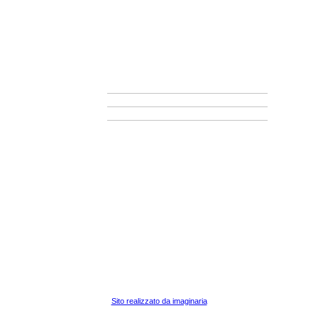
Facebook
Instagram
Menu
Approccio
Il lavoro sociale Non-
Oppressivo
Il welfare partecipato
I testi e gli articoli
Le nostre policy
Servizi e strutture
Pratiche partecipative
Percorsi formativi
Progetti
Iniziative
Sostienici
Contatti
Sito realizzato da imaginaria