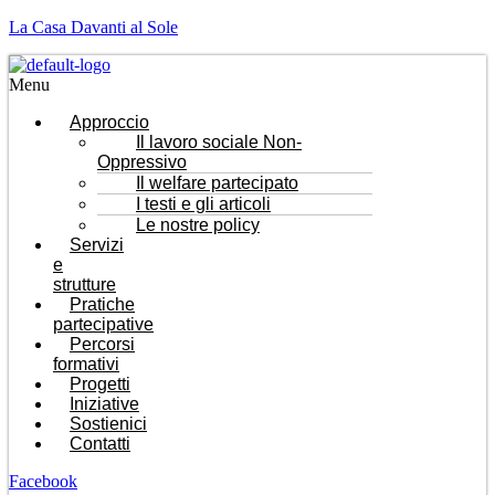
La Casa Davanti al Sole
Menu
Approccio
Il lavoro sociale Non-
Oppressivo
Il welfare partecipato
I testi e gli articoli
Le nostre policy
Servizi
e
strutture
Pratiche
partecipative
Percorsi
formativi
Progetti
Iniziative
Sostienici
Contatti
Facebook